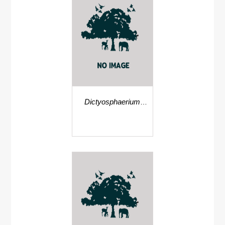
Dictyosphaerium
pulchellum