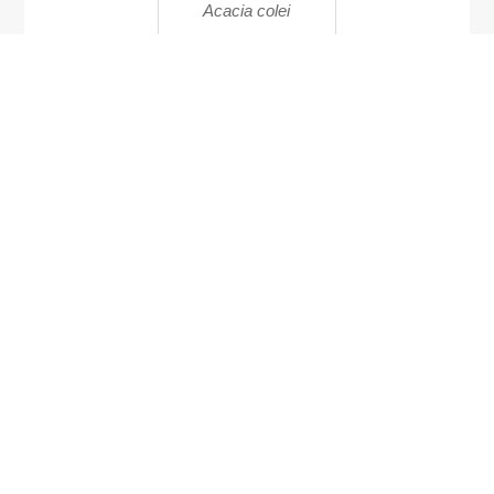
Acacia colei
Sansevieria
trifasciata