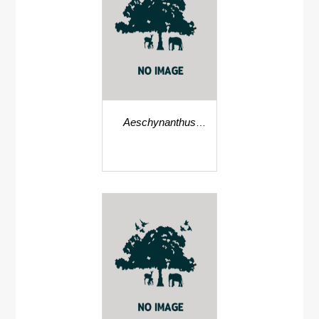
Aeschynanthus
persimilis