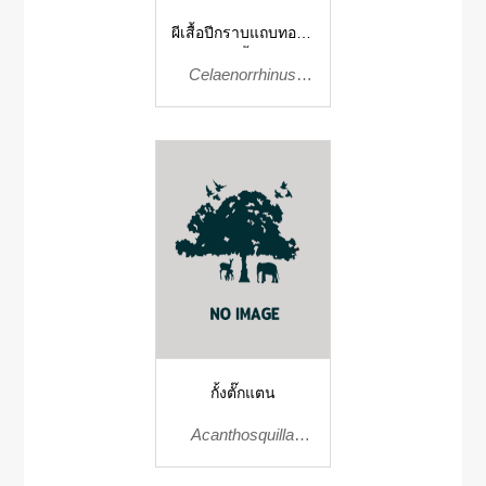
ผีเสื้อปีกราบแถบทองสี
คล้ำ
Celaenorrhinus
aurivittata
กั้งตั๊กแตน
Acanthosquilla
multifasciata