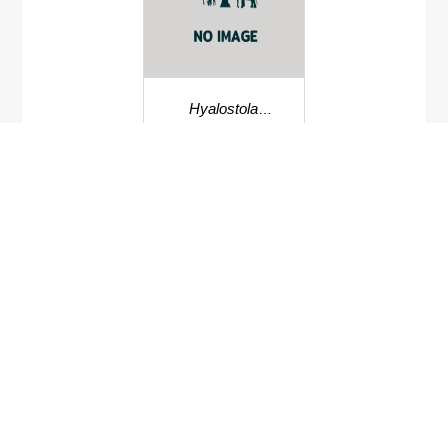
Hyalostola
phoenicochyta
Phyllidiella annulata