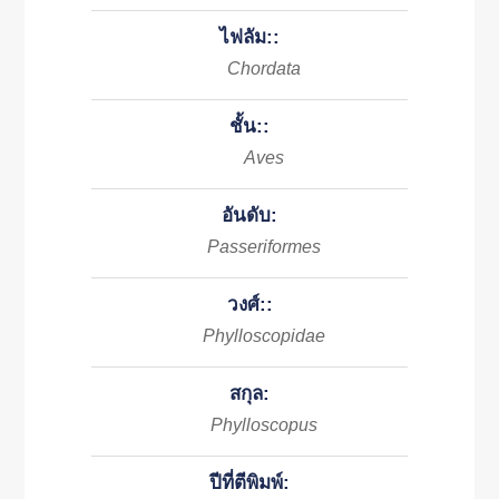
ไฟลัม::
Chordata
ชั้น::
Aves
อันดับ:
Passeriformes
วงศ์::
Phylloscopidae
สกุล:
Phylloscopus
ปีที่ตีพิมพ์: