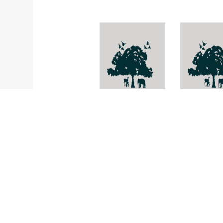
Stemona aphylla
Amorphoph
asterostig