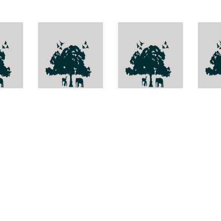
allus
Selliguea lateritia
Levisticum
ส้มอ๊
matus
officinale
Embe
subc