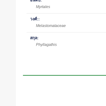
อันดับ:
Myrtales
วงศ์::
Melastomataceae
สกุล:
Phyllagathis