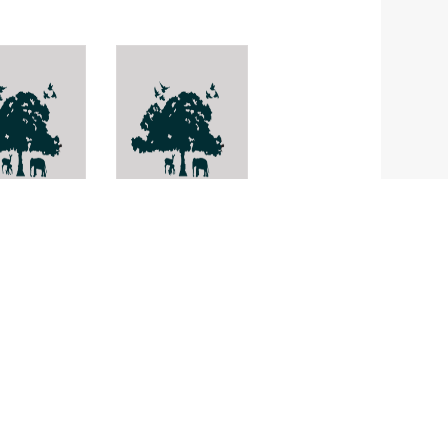
อบแอ๊บ
Eria ornata
lia
oriacea