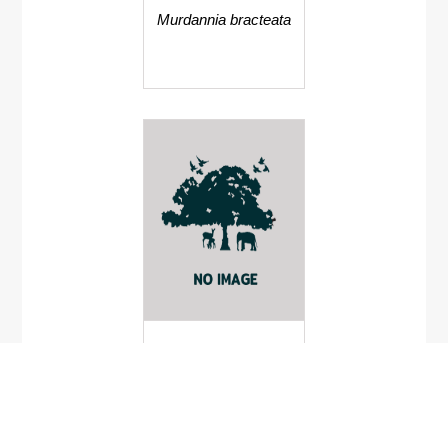
Murdannia bracteata
Solanum barbisetum