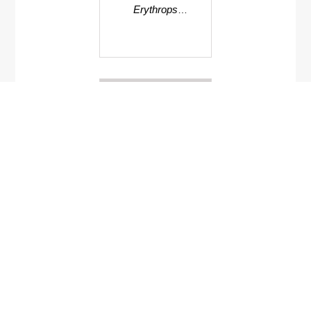
Erythrops
phuketensis
ผีเสื้อหนอนกระทู้
มะม่วง
Hamodes
bracteigutta