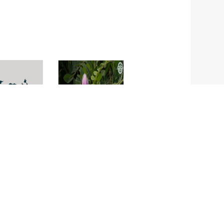
gramme
ถั่วแปปช้าง
pendrina
Afgekia sericea