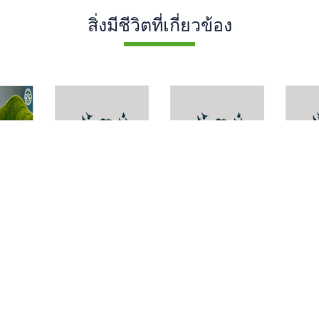
สิ่งมีชีวิตที่เกี่ยวข้อง
Dehaasia
กัลปพฤกษ์
Loxo
cuneata
scolo
Cassia
bakeriana
Craib