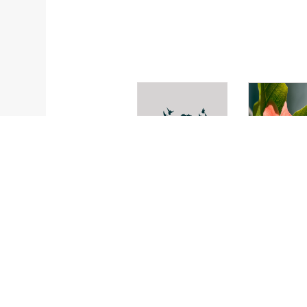
Eriocaulon
Wrightia
zollingerianum
karaketii