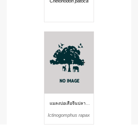
Chelonodon patoca
แมลงปอเสือจีนปลาย
แหลม แมลงปอเสือ
Ictinogomphus rapax