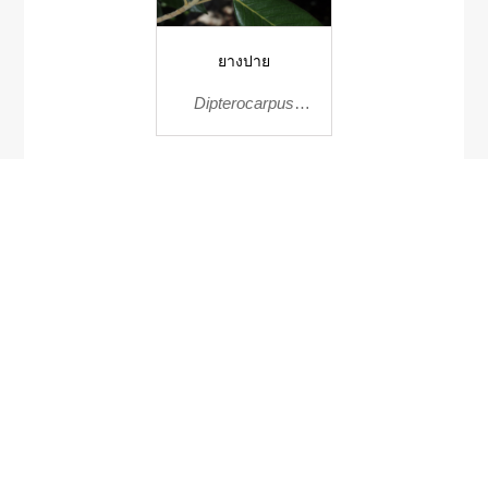
ยางปาย
Dipterocarpus
costatus
Cleisostoma
scortechinii