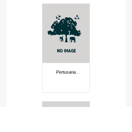
Pertusaria
neoknightiana