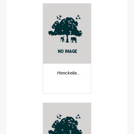
Henckelia
nakianensis