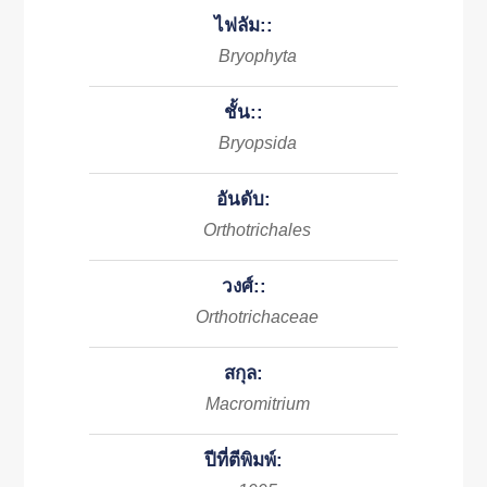
ไฟลัม::
Bryophyta
ชั้น::
Bryopsida
อันดับ:
Orthotrichales
วงศ์::
Orthotrichaceae
สกุล:
Macromitrium
ปีที่ตีพิมพ์: