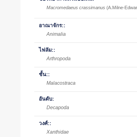
Macromedaeus crassimanus
(A.Milne-Edwar
อาณาจักร::
Animalia
ไฟลัม::
Arthropoda
ชั้น::
Malacostraca
อันดับ:
Decapoda
วงศ์::
Xanthidae