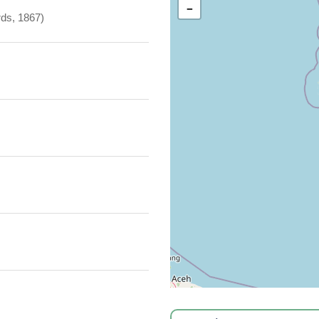
−
ds, 1867)