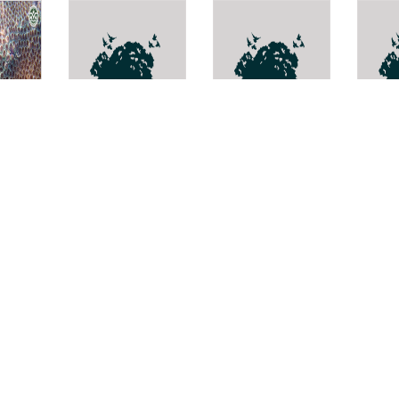
ล็ก
Scolopsis
หอยลูกข่าง
Eusar
dubiosus
ธรรมดา
vera
a
Ganesella acris