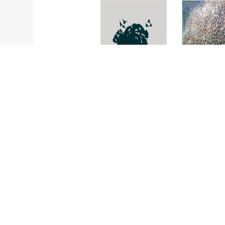
ผีเสื้อ
ปะการังดาวเ
Cymolomia
Cyphastre
phaeopelta
serailia