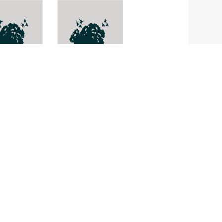
siella
ด้วงเต่าทอง
e
ไม้แดง
Trichochrysea
severini