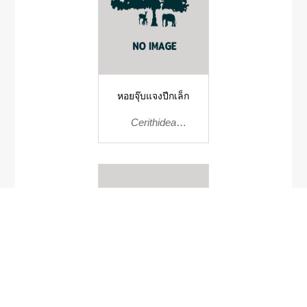
หอยจุ๊บแจงปีกเล็ก
Cerithidea
microptera