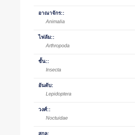
อาณาจักร::
Animalia
ไฟลัม::
Arthropoda
ชั้น::
Insecta
อันดับ:
Lepidoptera
วงศ์::
Noctuidae
สกุล: