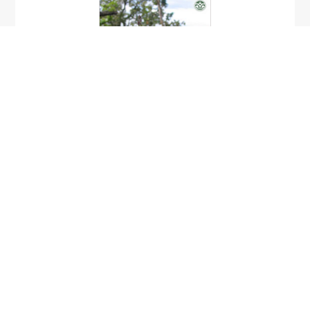
Spathoglottis affinis