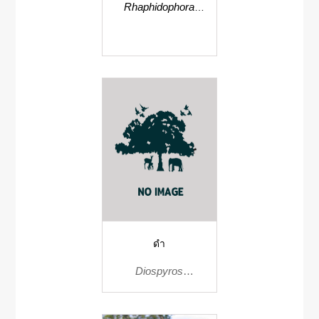
Rhaphidophora
hookeri
ดำ
Diospyros
brandisiana