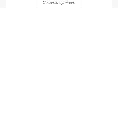
Cucumis cyminum
นมวัวดอย
Rhododendron
surasianum