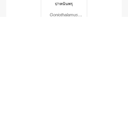
ปาหนันพรุ
Goniothalamus
malayanus
Bulbophyllum
odoratissimum