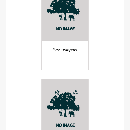
Brassaiopsis
glomerulata