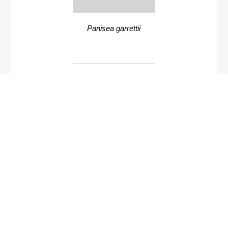
Panisea garrettii
เครือเขาคำ
Cuscuta reflexa