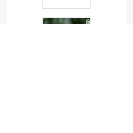
Graphium
agamemnon