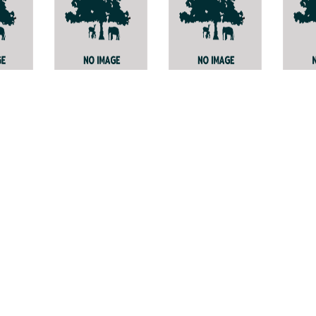
ia
Parmelia
เห็ดปะการังขาว
ปะการ
pa
queenslandica
ปลายชมพูม่วง
Scytinopogon
Clavi
เห็ดปะการังหนาม
echinosporus
colen