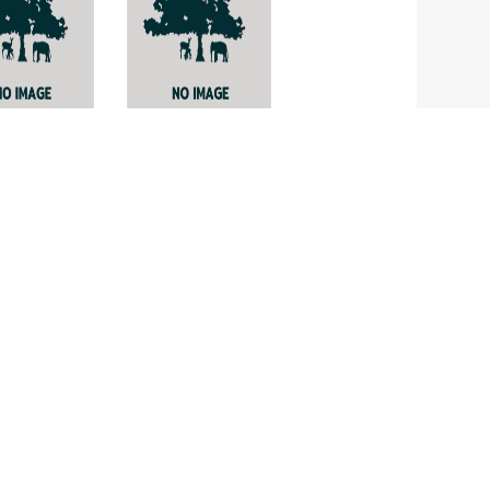
ัง
Graphis
ochrocheila
corona
soi