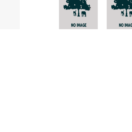
Graphis
Byssolecan
streimannii
hymenocar