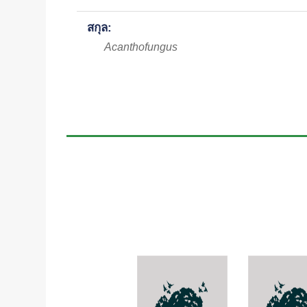
สกุล:
Acanthofungus