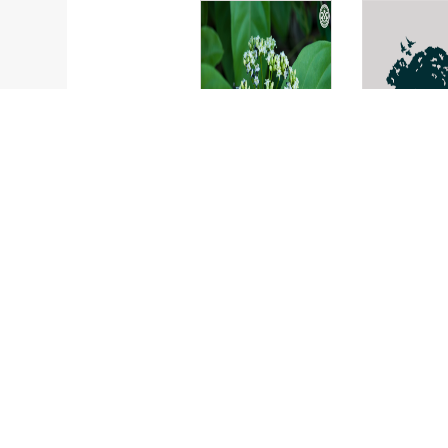
Morinda
Gynochtho
umbellata
villosa