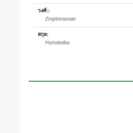
วงศ์::
Zingiberaceae
สกุล:
Hornstedtia