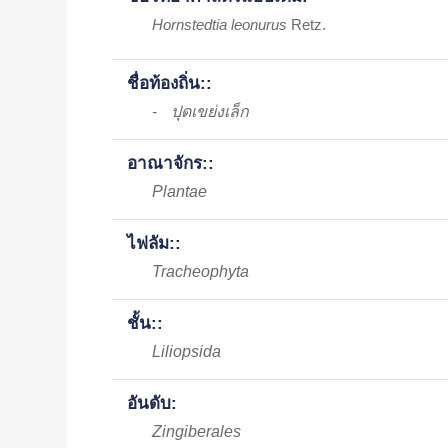
Hornstedtia leonurus
Retz.
ชื่อท้องถิ่น::
ปุดเขย่งเล็ก
-
อาณาจักร::
Plantae
ไฟลัม::
Tracheophyta
ชั้น::
Liliopsida
อันดับ:
Zingiberales