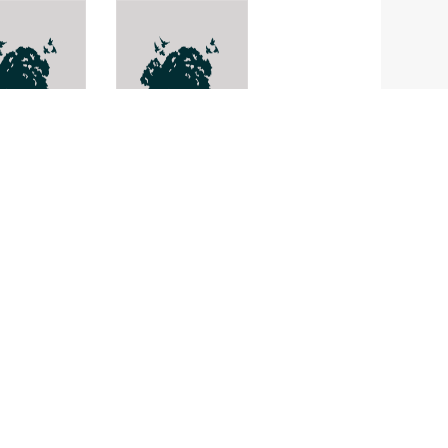
ดตาไก่
Heliconia bihai
ia
irens