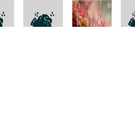
des
เทียนขาว ยี่หร่า
Griffithsia
ตาเป็
heteromorpha
Cucumis
Ardis
cyminum
atrov