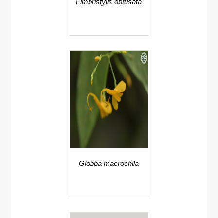
Fimbristylis obtusata
Globba macrochila