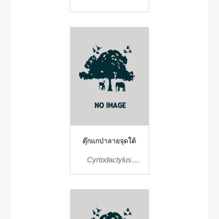
ตุ๊กแกป่าลายจุดใต้
Cyrtodactylus
peguensis
zebraicus