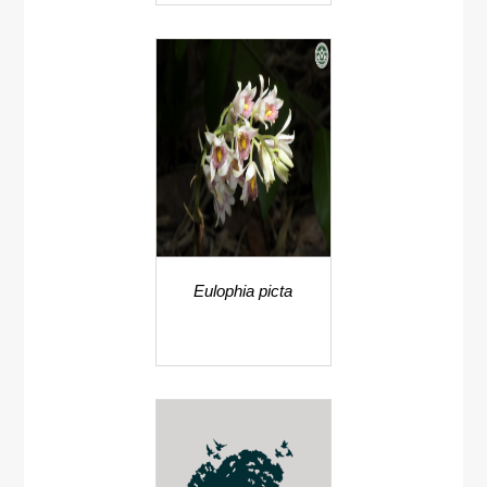
bituberoularis
Eulophia picta