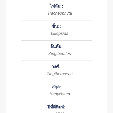
ไฟลัม::
Tracheophyta
ชั้น::
Liliopsida
อันดับ:
Zingiberales
วงศ์::
Zingiberaceae
สกุล:
Hedychium
ปีที่ตีพิมพ์: