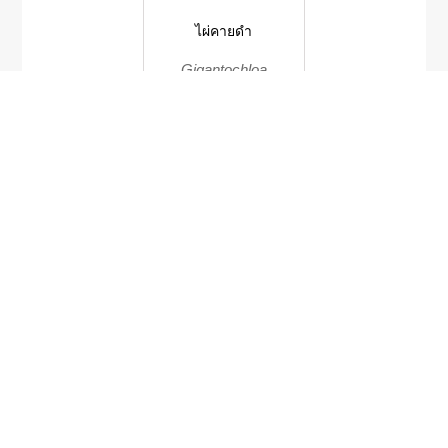
ไผ่คายดำ
Gigantochloa
compressa
Ruellia orthocaulos