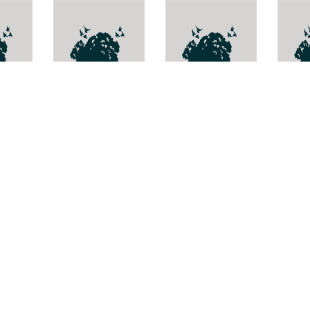
ปลาไส้ตัน
Anodontia
ด้วงถั
edentula
Cyolocheilichthys
Call
apogon
macu