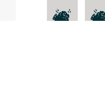
เสือพ่นน้ำ
Eudocima
archon
Toxotes cf.