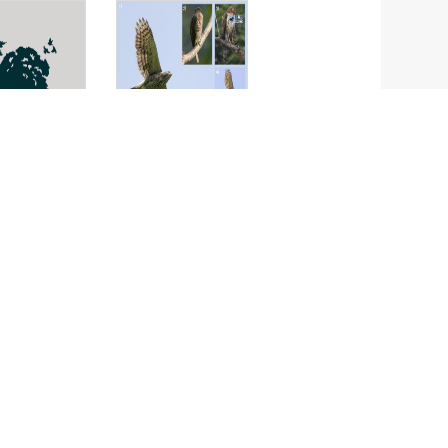
่วเขียว
เหยี่ยวนกเขา
หงอน
osobruchus
Accipiter
lates
trivirgatus