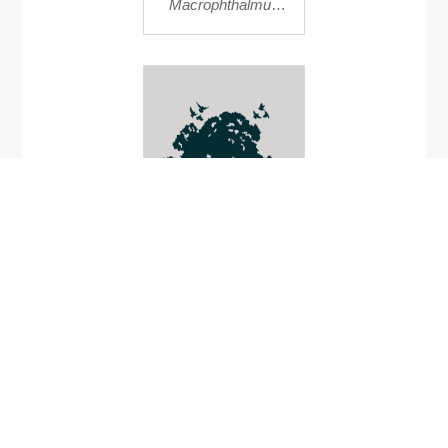
Macrophthalmus
milloti
Therates similis