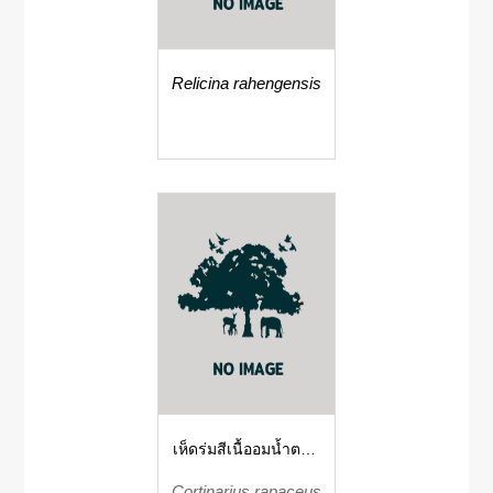
Relicina rahengensis
เห็ดร่มสีเนื้ออมน้ำตาล
เหลืองขากระบอง
Cortinarius rapaceus