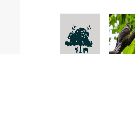
ปลาหมอช้าง
นกคัคคูเหยี่
เหยียบ
Pritolepis
Hierococc
fasciatus
vagans