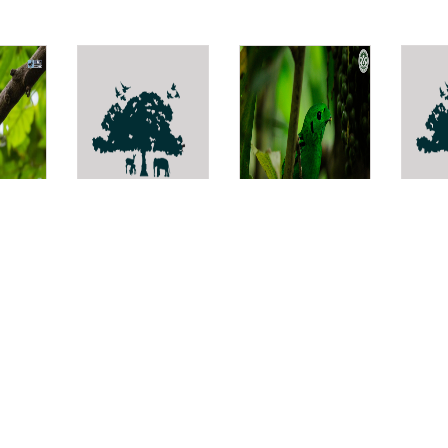
ยวเล็ก
Rotoita basalis
นกเขียวปากงุ้ม
Phyll
yx
Calyptomena
viridis