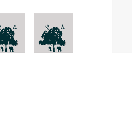
oda foliacea
ปะการังลายลูกฟูก
Pachyseris
rugosa