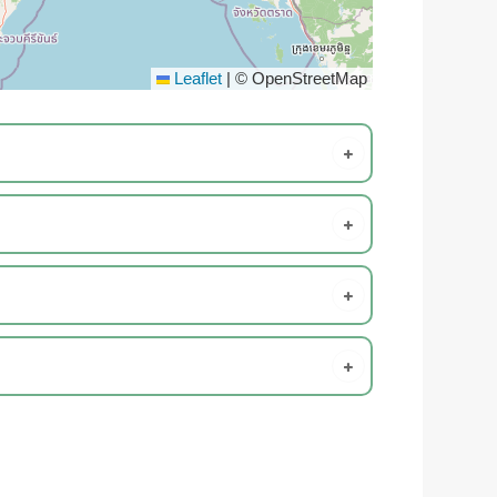
Leaflet
|
© OpenStreetMap