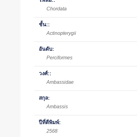
ไฟลัม::
Chordata
ชั้น::
Actinopterygii
อันดับ:
Perciformes
วงศ์::
Ambassidae
สกุล:
Ambassis
ปีที่ตีพิมพ์:
2568