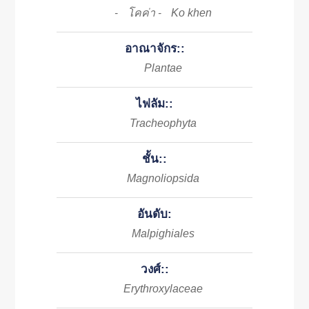
โคค่า
Ko khen
-
-
อาณาจักร::
Plantae
ไฟลัม::
Tracheophyta
ชั้น::
Magnoliopsida
อันดับ:
Malpighiales
วงศ์::
Erythroxylaceae