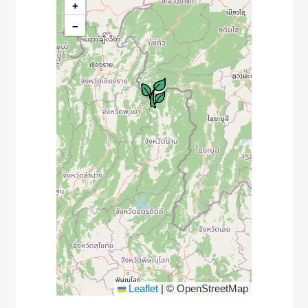
+
−
Leaflet
|
© OpenStreetMap