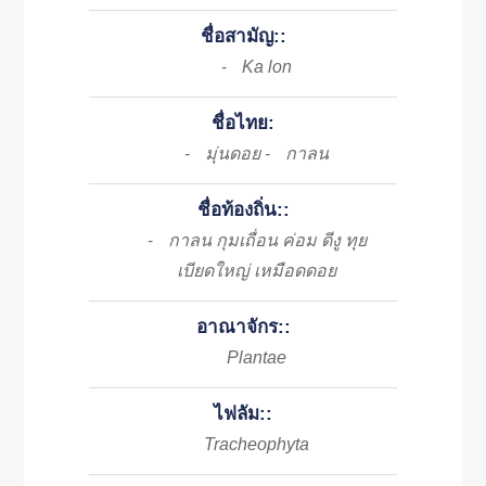
ชื่อสามัญ::
Ka lon
-
ชื่อไทย:
มุ่นดอย
กาลน
-
-
ชื่อท้องถิ่น::
กาลน กุมเถื่อน ค่อม ดีงู ทุย
-
เบียดใหญ่ เหมือดดอย
อาณาจักร::
Plantae
ไฟลัม::
Tracheophyta