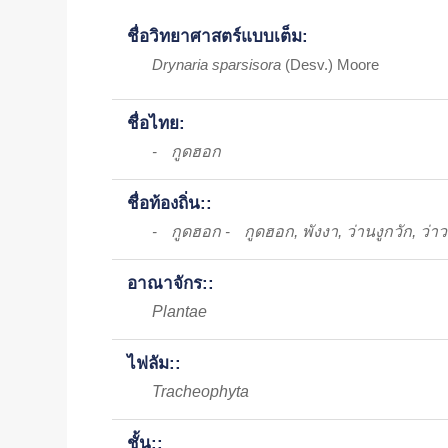
ชื่อวิทยาศาสตร์แบบเต็ม:
Drynaria sparsisora
(Desv.) Moore
ชื่อไทย:
กูดฮอก
-
ชื่อท้องถิ่น::
กูดฮอก
กูดฮอก, พังงา, ว่านงูกวัก, ว่าว
-
-
อาณาจักร::
Plantae
ไฟลัม::
Tracheophyta
ชั้น::