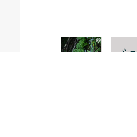
Monolophus
Sacciolepi
coenobialis
interrupta