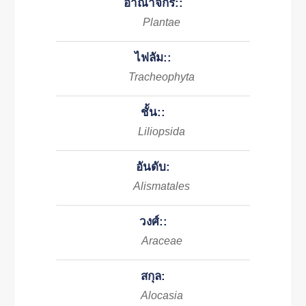
อาณาจักร::
Plantae
ไฟลัม::
Tracheophyta
ชั้น::
Liliopsida
อันดับ:
Alismatales
วงศ์::
Araceae
สกุล:
Alocasia