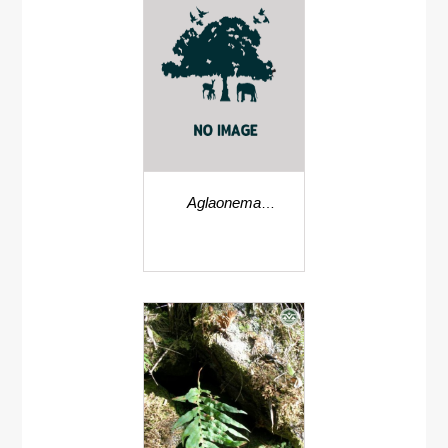
Aglaonema
angustifolium