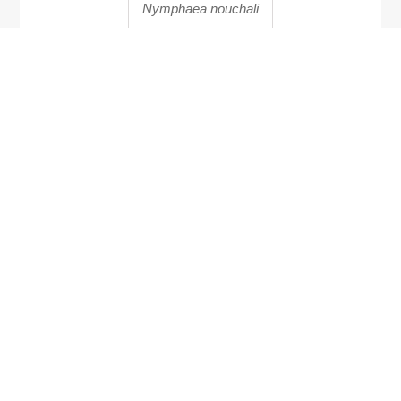
Nymphaea nouchali
Calanthe albolutea