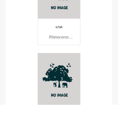
แรด
Rhinoceros
sondaicus
แมลงนูนเขากวาง