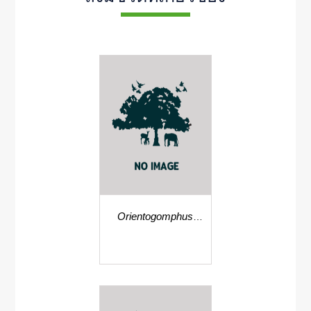
Orientogomphus
minor