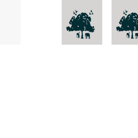
Aetheolirion
เทียนดอย
stenolobium
Impatiens
violaeflora