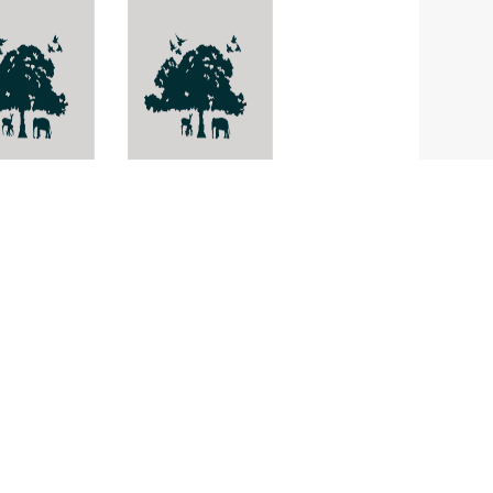
ula
Thunbergia
rulenta
erecta