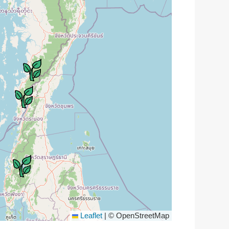
Leaflet
|
© OpenStreetMap