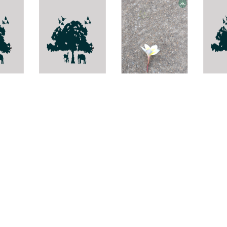
Gymnopetalum
ลั่นทมแดง
Scurr
cochinchinense
pulve
Plumeria rubra