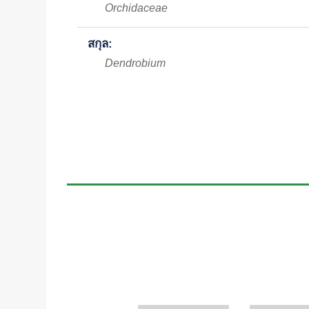
Orchidaceae
สกุล:
Dendrobium