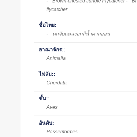
Brown-chested Jungle Flycatcher
Br
-
-
flycatcher
ชื่อไทย:
นกจับแมลงอกสีน้ำตาลอ่อน
-
อาณาจักร::
Animalia
ไฟลัม::
Chordata
ชั้น::
Aves
อันดับ:
Passeriformes