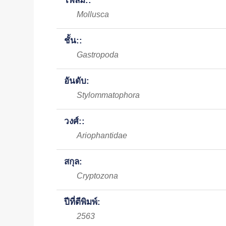
ไฟลัม::
Mollusca
ชั้น::
Gastropoda
อันดับ:
Stylommatophora
วงศ์::
Ariophantidae
สกุล:
Cryptozona
ปีที่ตีพิมพ์:
2563