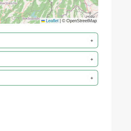
Leaflet
|
© OpenStreetMap