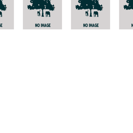
Vidalasia murina
หญ้าเนเปียร์ พันธุ์
Pleur
บาน่า
gange
Cenchrus
purpureus
x C.
americanus