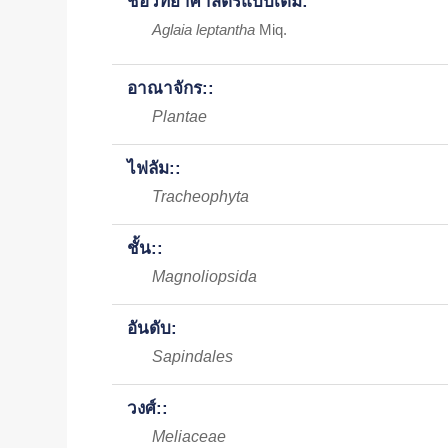
ชื่อวิทยาศาสตร์แบบเต็ม:
Aglaia leptantha
Miq.
อาณาจักร::
Plantae
ไฟลัม::
Tracheophyta
ชั้น::
Magnoliopsida
อันดับ:
Sapindales
วงศ์::
Meliaceae