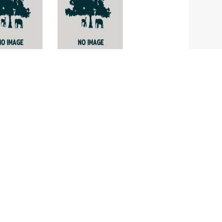
olobus
Pholidota
ticus
convallariae