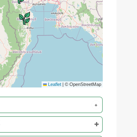
Leaflet
|
© OpenStreetMap