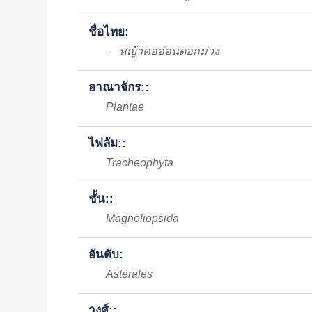
ชื่อไทย:
หญ้าคออ่อนดอกม่วง
-
อาณาจักร::
Plantae
ไฟลัม::
Tracheophyta
ชั้น::
Magnoliopsida
อันดับ:
Asterales
วงศ์::