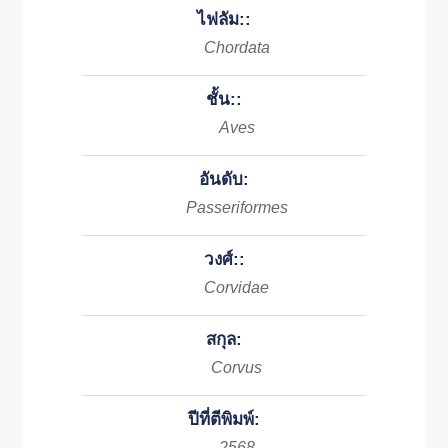
ไฟลัม::
Chordata
ชั้น::
Aves
อันดับ:
Passeriformes
วงศ์::
Corvidae
สกุล:
Corvus
ปีที่ตีพิมพ์:
2568