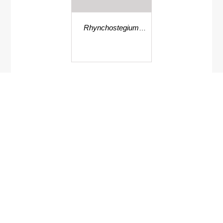
Rhynchostegium
vagans
กกกร่อย
Shoenoplectus