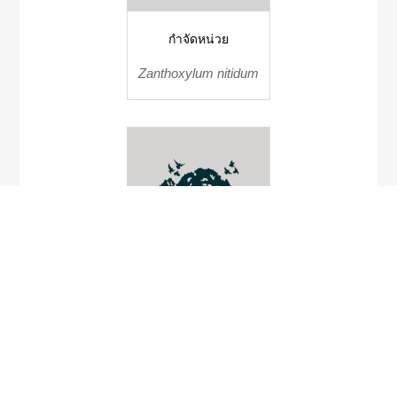
กำจัดหน่วย
Zanthoxylum nitidum
Dioscorea
pseudotomentosa