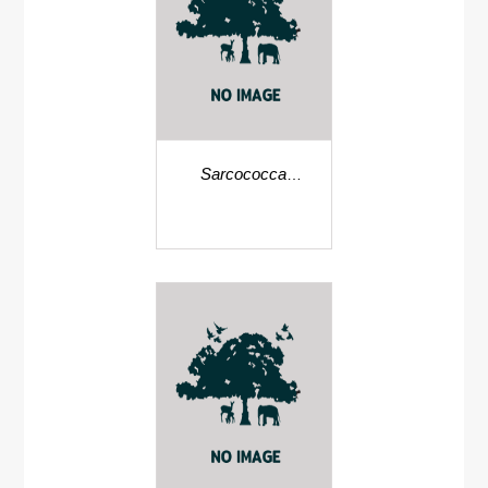
Sarcococca
pruniformis