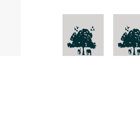
Pseudochromis
Euchaeta
xanthochir
concinna