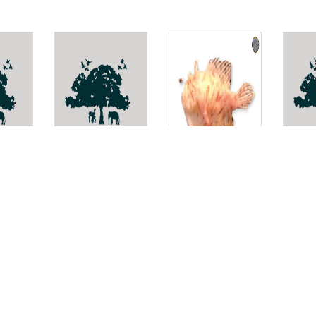
Galeodea
Antennarius
หมัด
alcocki
hispidus
Pulex