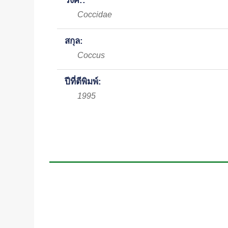
วงศ์::
Coccidae
สกุล:
Coccus
ปีที่ตีพิมพ์:
1995