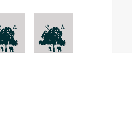
คน
เสือพ่นน้ำน้ำกร่อย
 irritans
Toxotes
jaculatrix