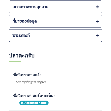
รายละเอียดอื่นๆ ของแหล่งที่พบ :
สถานภาพการคุกคาม
-
พื้นที่ชุมน้ำปากแม่น้ำกระบี่
-
หมู่เกาะอ่างทอง, ปากแม่น้ำ แนวปะการัง
สถานภาพการคุกคาม (โลก) :
ที่มาของข้อมูล
-
ป่าคลองกาโหรด และป่าคลองหิน กระบี่
-
สิ่งมีชีวิตที่มีสถานภาพเป็นกังวลน้อยที่สุด Least
Concern: LC (IUCN, 2010)
แหล่งที่พบภายในประเทศ :
Freshwater FISHES IN THAILAND
พิพิธภัณฑ์
-
ทะเลสาบสงขลา, สงขลา, กระบี่, จันทบุรี, แม่น้ำบางประ
รายงานฉบับสมบูรณ์โครงการเพิ่มประสิทธิภาพการ
กง, ฉะเชิงเทรา, ปากน้ำ, สมุทรปราการ, ศรีราชา, ชลบุรี,
จัดการพื้นที่ชุ่มน้าของประเทศไทย สำนักงานนโยบายและแผน
คลองวาฬ, ประจวบคีรีขันธ์
ทรัพยากรธรรมชาติและสิ่งแวดล้อม, 2561
Barcode
ชื่อพิพิธภัณฑ์
จังหวัด
ลักษณะ
-
สุราษฎร์ธานี
OEPP Biodiversity Series Vol. 4 Checklist of
ปลาตะกรับ
-
จันทบุรี
FISHES IN THAILAND, 2540
alcohol
-
กระบี่
รายงานฉบับสมบูรณ์ โครงการสำรวจและจัดทำข้อมูล
-
ชลบุรี
ความหลากหลายทางชีวภาพ เล่มที่ 3 ความหลากหลายทาง
alcohol
-
ชลบุรี
ชื่อวิทยาศาสตร์:
ชีวภาพระบบนิเวศทะเลและชายฝั่ง, ศูนย์วิจัยป่าไม้ คณะ
วนศาสตร์ มหาวิทยาลัยเกษตรศาสตร์ 29 มีนาคม 2549
Scatophagus argus
alcohol
ระบบนิเวศ :
กรมทรัพยากรทางทะเลและชายฝั่ง
สำนักงานนโยบายและแผนทรัพยากรธรรมชาติและสิ่ง
-
ระบบนิเวศทะเลและชายฝั่ง
PMBC-1-OST-
Alchohol
ชื่อวิทยาศาสตร์แบบเต็ม:
แวดล้อม 2563.
-
Marine
25190
กรมประมง
-
ปากแม่น้ำและป่าชายเลน
Is Accepted name
ชนิดปลาบริเวณอ่าวไทยตอนในจากเรือสำรวจประมง 2,
PMBC-1-OST-
Alchohol