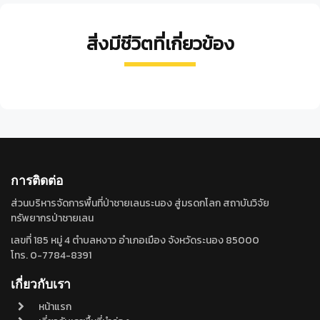
สิ่งมีชีวิตที่เกี่ยวข้อง
หอย
หอย
ปลา
ปลา
แส้
กะทิ
ปาก
กด
บู่จาก
ทะเล
ลาย
กระจาด
ทะเล
Glossogobius
Junceella
Nerita
Nassarius
Arius
giuris
flagilis
articulata
dorsatus
acutirotris
การติดต่อ
ส่วนบริหารจัดการพื้นที่ป่าชายเลนระนอง สู่มรดกโลก สถาบันวิจัย
ทรัพยากรป่าชายเลน
เลขที่ 185 หมู่ 4 ตำบลหงาว อำเภอเมือง จังหวัดระนอง 85000
โทร. 0-7784-8391
เกี่ยวกับเรา
หน้าแรก