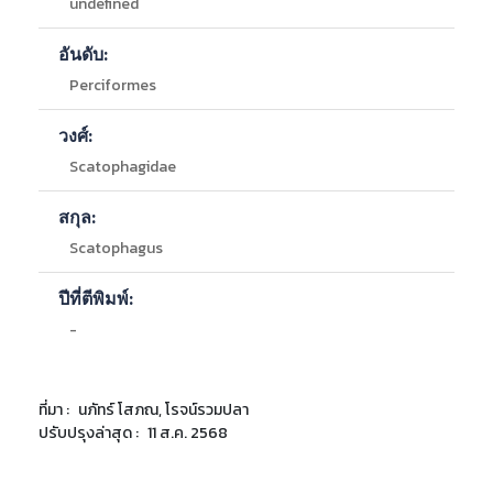
undefined
อันดับ:
Perciformes
วงศ์:
Scatophagidae
สกุล:
Scatophagus
ปีที่ตีพิมพ์:
-
ที่มา :
นภัทร์ โสภณ, โรจน์รวมปลา
ปรับปรุงล่าสุด :
11 ส.ค. 2568