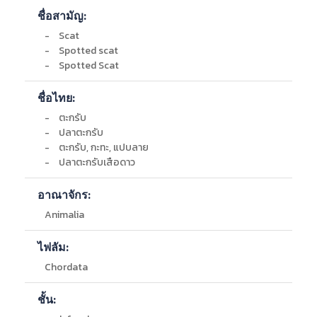
ลักษณะทางสัณฐานวิทยา :
กรมประมง, 2563
6107
ชื่อสามัญ:
กรมป่าไม้
-
เปนปลาขนาดปานกลาง มีลําตัวรูปสี่เหลี่ยมและแบนขา
สถาบันวิทยาศาสตร์ทางทะเล
งมาก เกล็ดขนาดเล็กมากเปนแบบขอบมีหนาม (ctenoid) ติด
-
Scat
PMBC-1-OST-
Alchohol
พิพิธภัณฑ์อ้างอิง สถาบันวิทยาศาสตร์ทางทะเล
แนนกับลําตัว ปากเล็กเปดทางดานหนา ยืดหดไมได
-
Spotted scat
34230
IUCN Red List
เสนขางตัวโคงและสมบูรณ ครีบหลังมีสองตอนเชื่อม
-
Spotted Scat
กรมทรัพยากรทางทะเลและชายฝั่ง
ติดกันและมีรองบาก (notch) ที่รอยต่อของครีบหลังทั้ง
MCRRCE-1-OST-
Alchohol
สองตอน มีแถวของเกล็ดขนาดเล็กขึ้นปกคลุมที่ฐานของครีบ
6
ชื่อไทย:
หลังตอนที่สอง กานครีบแข็ง กานแรกของครีบหลังสั้น
-
ตะกรับ
และชี้ไปทางดานหนา มีกานครีบแข็ง 11 กาน ครีบ
Barcode
ชื่อพิพิธภัณฑ์
จังหวัด
ลักษณะ
-
ปลาตะกรับ
หูคอนขางกลมและมีเกล็ดเสริม (axillary scale) ที่มุมของ
-
ตะกรับ, กะทะ, แปบลาย
ตัวครีบและลําตัว ครีบกนมีกานครีบแข็ง 4 กาน ครีบหาง
-
ปลาตะกรับเสือดาว
ตัดตรงหรือเปนแบบ double emarginate มีพื้นลําตัวสีเทา
อมเหลือง มีจุดสีดํากระจายบริเวณลำตัว
อาณาจักร:
การกระจายพันธุ์ :
Animalia
-
แนวชายฝั่งของอ่าวไทยตอนใน
ไฟลัม:
Chordata
ชั้น: